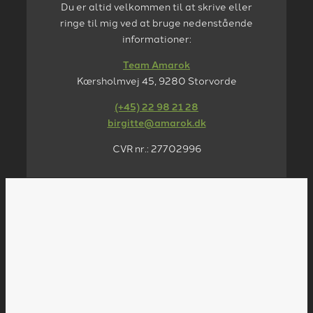
Du er altid velkommen til at skrive eller
ringe til mig ved at bruge nedenstående
informationer:
Team Amarok
Kærsholmvej 45, 9280 Storvorde
(+45) 22 98 21 28
birgitte@amarok.dk
CVR nr.: 27702996