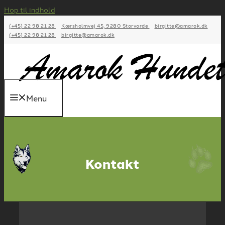
Hop til indhold
(+45) 22 98 21 28
Kærsholmvej 45, 9280 Storvorde
birgitte@amarok.dk
(+45) 22 98 21 28
birgitte@amarok.dk
Menu
Kontakt